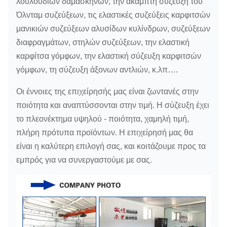
λουλουδιών δαμάσκηνων, την άκαμπτη σύζευξη του
Όλνταμ συζεύξεων, τις ελαστικές συζεύξεις καρφιτσών
μανικιών συζεύξεων αλυσίδων κυλίνδρων, συζεύξεων
διαφραγμάτων, στηλών συζεύξεων, την ελαστική
καρφίτσα γόμφων, την ελαστική σύζευξη καρφιτσών
γόμφων, τη σύζευξη άξονων αντλιών, κ.λπ….
Οι έννοιες της επιχείρησής μας είναι ζωντανές στην
ποιότητα και αναπτύσσονται στην τιμή. Η σύζευξη έχει
το πλεονέκτημα υψηλού - ποιότητα, χαμηλή τιμή,
πλήρη πρότυπα προϊόντων. Η επιχείρησή μας θα
είναι η καλύτερη επιλογή σας, και κοιτάζουμε προς τα
εμπρός για να συνεργαστούμε με σας.