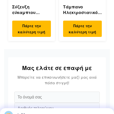
Σύζευξη
Τάμπανο
εύκαμπτου
Ηλεκτροστατικό
διαφράγματος
Τάμπανο
μηδενικής τάσης,
Ψεκασμού
Πάρτε την
Πάρτε την
διπλού δίσκου,
Ευέλικτο Γεραίο
καλύτερη τιμή
καλύτερη τιμή
υψηλής
Υψηλή ακρίβεια
ταχύτητας
Μας ελάτε σε επαφή με
Μπορείτε να επικοινωνήσετε μαζί μας ανά
πάσα στιγμή!