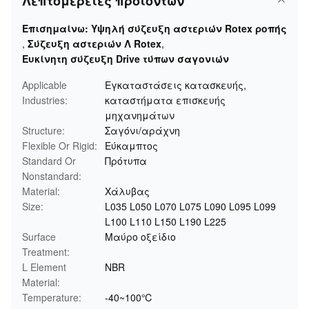
Λεπτομέρειες προϊόντων
Επισημαίνω:
Υψηλή σύζευξη αστεριών Rotex ροπής
,
Σύζευξη αστεριών Λ Rotex
,
Ευκίνητη σύζευξη Drive τύπων σαγονιών
Applicable
Εγκαταστάσεις κατασκευής,
Industries:
καταστήματα επισκευής
μηχανημάτων
Structure:
Σαγόνι/αράχνη
Flexible Or Rigid:
Εύκαμπτος
Standard Or
Πρότυπα
Nonstandard:
Material:
Χάλυβας
Size:
L035 L050 L070 L075 L090 L095 L099
L100 L110 L150 L190 L225
Surface
Μαύρο οξείδιο
Treatment:
L Element
NBR
Material:
Temperature:
-40~100℃