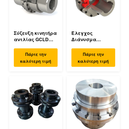
Σύζευξη κινητήρα
Έλεγχος
αντλίας GCLD
Διάνυσμα
Σύζευξη κινητήρα
Τροχιακά
αντλίας GCLD
Μηχανικός
Πάρτε την
Πάρτε την
Προσαρμοσμένη
Διπλής Φλάντζας
καλύτερη τιμή
καλύτερη τιμή
συμπαγής
Τροχιακά
σχεδίαση 45°C
Εύκαμπτος
Μηχανικός