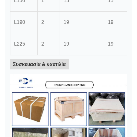
L150
1
15
15
L190
2
19
19
L225
2
19
19
Συσκευασία & ναυτιλία