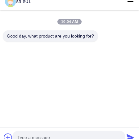
sale01
10:04 AM
Good day, what product are you looking for?
Στείλετε
Σπίτι
Προϊόντα
Περίπου Εμείς
Γύρος Εργοστασίων
Ποιοτικός Έλεγχος
Μας Ελάτε Σε Επαφή Με
Ζητήστε Ένα Απόσπασμα
© 2026 Hefei Purple Horn E-Commerce Co., Ltd.. All Rights Reserved.