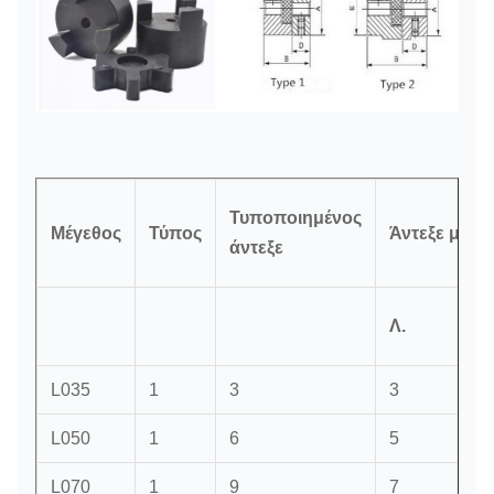
Τυποποιημένος
Μέγεθος
Τύπος
Άντεξε μετρ
άντεξε
Λ.
L035
1
3
3
L050
1
6
5
L070
1
9
7