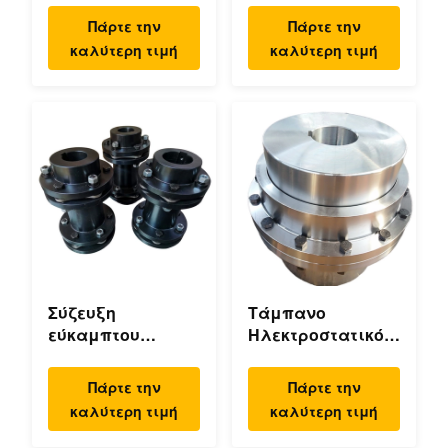
αντλίας GCLD
Μηχανικός
Πάρτε την
Πάρτε την
Προσαρμοσμένη
Διπλής Φλάντζας
καλύτερη τιμή
καλύτερη τιμή
συμπαγής
Τροχιακά
σχεδίαση 45°C
Εύκαμπτος
Μηχανικός
Σύζευξη
Τάμπανο
εύκαμπτου
Ηλεκτροστατικό
διαφράγματος
Τάμπανο
μηδενικής τάσης,
Ψεκασμού
Πάρτε την
Πάρτε την
διπλού δίσκου,
Ευέλικτο Γεραίο
καλύτερη τιμή
καλύτερη τιμή
υψηλής
Υψηλή ακρίβεια
ταχύτητας