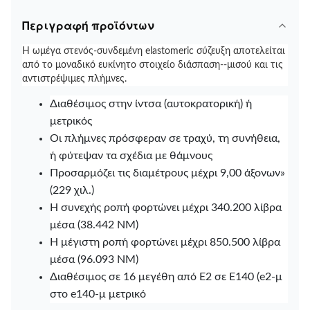
Περιγραφή προϊόντων
Η ωμέγα στενός-συνδεμένη elastomeric σύζευξη αποτελείται
από το μοναδικό ευκίνητο στοιχείο διάσπαση--μισού και τις
αντιστρέψιμες πλήμνες.
Διαθέσιμος στην ίντσα (αυτοκρατορική) ή
μετρικός
Οι πλήμνες πρόσφεραν σε τραχύ, τη συνήθεια,
ή φύτεψαν τα σχέδια με θάμνους
Προσαρμόζει τις διαμέτρους μέχρι 9,00 άξονων»
(229 χιλ.)
Η συνεχής ροπή φορτώνει μέχρι 340.200 λίβρα
μέσα (38.442 NM)
Η μέγιστη ροπή φορτώνει μέχρι 850.500 λίβρα
μέσα (96.093 NM)
Διαθέσιμος σε 16 μεγέθη από E2 σε E140 (e2-μ
στο e140-μ μετρικό