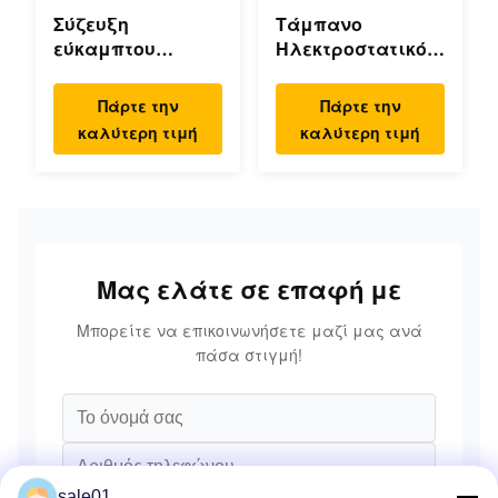
Σύζευξη
Τάμπανο
εύκαμπτου
Ηλεκτροστατικό
διαφράγματος
Τάμπανο
μηδενικής τάσης,
Ψεκασμού
Πάρτε την
Πάρτε την
διπλού δίσκου,
Ευέλικτο Γεραίο
καλύτερη τιμή
καλύτερη τιμή
υψηλής
Υψηλή ακρίβεια
ταχύτητας
Μας ελάτε σε επαφή με
Μπορείτε να επικοινωνήσετε μαζί μας ανά
πάσα στιγμή!
sale01