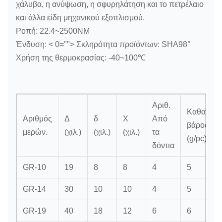
χάλυβα, η ανύψωση, η σφυρηλάτηση και το πετρέλαιο
και άλλα είδη μηχανικού εξοπλισμού.
Ροπή: 22.4~2500NM
Ένδυση:
< 0="">
Σκληρότητα προϊόντων: SHA98°
Χρήση της θερμοκρασίας: -40~100℃
Αριθ.
Καθαρό
Αριθμός
Δ
δ
Χ
Από
βάρος
μερών.
(χιλ.)
(χιλ.)
(χιλ.)
τα
(g/pc)
δόντια
GR-10
19
8
8
4
5
GR-14
30
10
10
4
5
GR-19
40
18
12
6
6