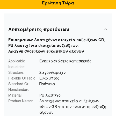
Ερώτηση Τώρα
Λεπτομέρειες προϊόντων
Επισημαίνω:
Λαστιχένια στοιχεία συζεύξεων GR
,
PU λαστιχένια στοιχεία συζεύξεων
,
Αράχνη συζεύξεων εύκαμπτων άξονων
Applicable
Εγκαταστάσεις κατασκευής
Industries:
Structure:
Σαγόνι/αράχνη
Flexible Or Rigid:
Εύκαμπτος
Standard Or
Πρότυπα
Nonstandard:
Material:
PU λάστιχο
Product Name:
Λαστιχένια στοιχεία συζεύξεων
τύπων GR για την εύκαμπτη σύζευξη
άξονων