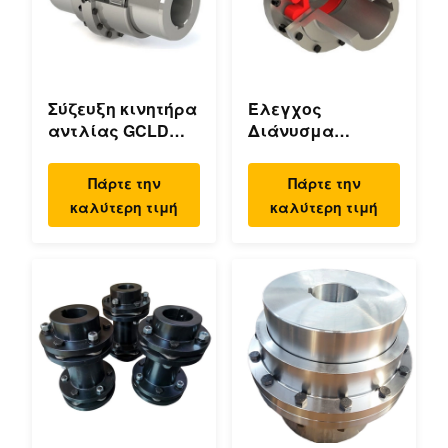
Σύζευξη κινητήρα
Έλεγχος
αντλίας GCLD
Διάνυσμα
Σύζευξη κινητήρα
Τροχιακά
αντλίας GCLD
Μηχανικός
Πάρτε την
Πάρτε την
Προσαρμοσμένη
Διπλής Φλάντζας
καλύτερη τιμή
καλύτερη τιμή
συμπαγής
Τροχιακά
σχεδίαση 45°C
Εύκαμπτος
Μηχανικός