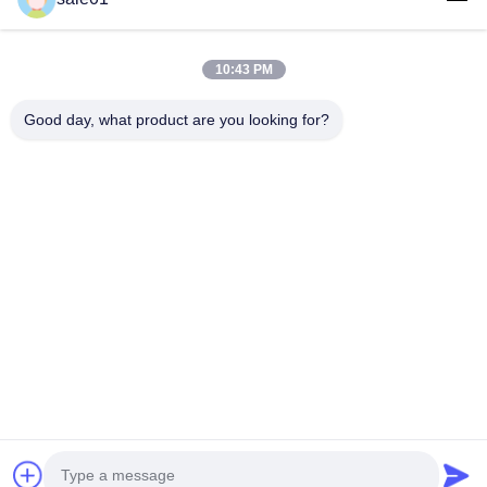
10:43 PM
Good day, what product are you looking for?
Στείλετε
Σπίτι
Προϊόντα
Περίπου Εμείς
Γύρος Εργοστασίων
Ποιοτικός Έλεγχος
Μας Ελάτε Σε Επαφή Με
Ζητήστε Ένα Απόσπασμα
© 2026 Hefei Purple Horn E-Commerce Co., Ltd.. All Rights Reserved.