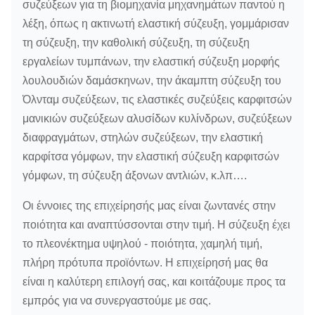
συζεύξεων για τη βιομηχανία μηχανημάτων παντού η
λέξη, όπως η ακτινωτή ελαστική σύζευξη, γομμάρισαν
τη σύζευξη, την καθολική σύζευξη, τη σύζευξη
εργαλείων τυμπάνων, την ελαστική σύζευξη μορφής
λουλουδιών δαμάσκηνων, την άκαμπτη σύζευξη του
Όλνταμ συζεύξεων, τις ελαστικές συζεύξεις καρφιτσών
μανικιών συζεύξεων αλυσίδων κυλίνδρων, συζεύξεων
διαφραγμάτων, στηλών συζεύξεων, την ελαστική
καρφίτσα γόμφων, την ελαστική σύζευξη καρφιτσών
γόμφων, τη σύζευξη άξονων αντλιών, κ.λπ….
Οι έννοιες της επιχείρησής μας είναι ζωντανές στην
ποιότητα και αναπτύσσονται στην τιμή. Η σύζευξη έχει
το πλεονέκτημα υψηλού - ποιότητα, χαμηλή τιμή,
πλήρη πρότυπα προϊόντων. Η επιχείρησή μας θα
είναι η καλύτερη επιλογή σας, και κοιτάζουμε προς τα
εμπρός για να συνεργαστούμε με σας.