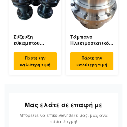
Σύζευξη
Τάμπανο
εύκαμπτου
Ηλεκτροστατικό
διαφράγματος
Τάμπανο
μηδενικής τάσης,
Ψεκασμού
Πάρτε την
Πάρτε την
διπλού δίσκου,
Ευέλικτο Γεραίο
καλύτερη τιμή
καλύτερη τιμή
υψηλής
Υψηλή ακρίβεια
ταχύτητας
Μας ελάτε σε επαφή με
Μπορείτε να επικοινωνήσετε μαζί μας ανά
πάσα στιγμή!