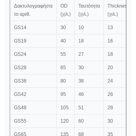
Δακτυλογραφήστε
OD
Ταυτότητα
Thickness1
το αριθ.
(χιλ.)
(χιλ.)
(χιλ.)
GS14
30
10
13
GS19
40
18
16
GS24
55
27
18
GS28
65
30
20
GS38
80
38
24
GS42
95
46
26
GS48
105
51
28
GS55
120
60
30
GS65
135
68
35