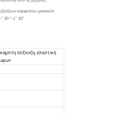
τώνονται από τις μηχανές.
συζεύξεων καρφιτσών μανικιών:
° 30 “~1° 30”
ύκαμπτη σύζευξη, ελαστική
όμφων