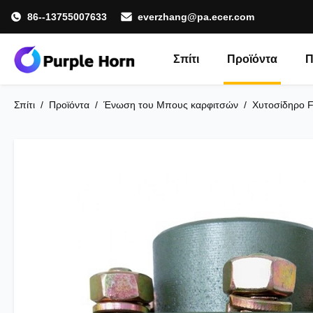
86--13755007633
everzhang@pa.ecer.com
Σπίτι
Προϊόντα
Π
Σπίτι
/
Προϊόντα
/
Ένωση του Μπους καρφιτσών
/
Χυτοσίδηρο F