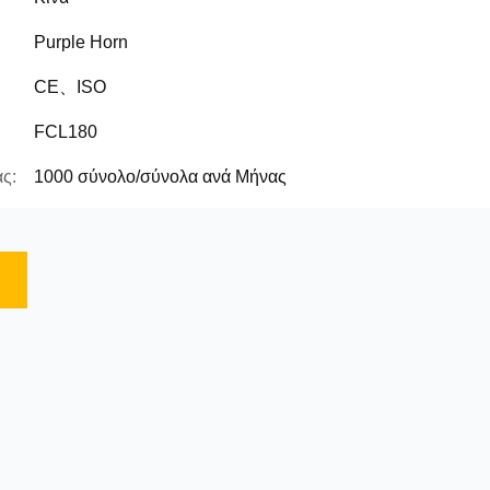
Purple Horn
CE、ISO
FCL180
ς:
1000 σύνολο/σύνολα ανά Μήνας