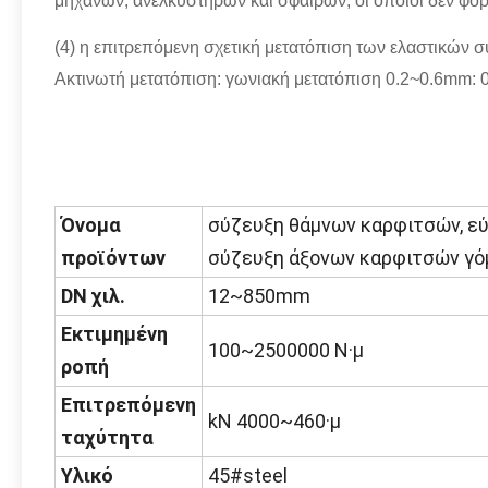
μηχανών, ανελκυστήρων και σφαιρών, οι οποίοι δεν φορ
(4) η επιτρεπόμενη σχετική μετατόπιση των ελαστικών 
Ακτινωτή μετατόπιση: γωνιακή μετατόπιση 0.2~0.6mm: 0 
Όνομα
σύζευξη θάμνων καρφιτσών, ε
προϊόντων
σύζευξη άξονων καρφιτσών γ
DN χιλ.
12~850mm
Εκτιμημένη
100~2500000 Ν·μ
ροπή
Επιτρεπόμενη
kN 4000~460·μ
ταχύτητα
Υλικό
45#steel