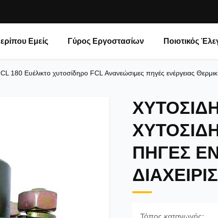
ερίπου Εμείς
Γύρος Εργοστασίων
Ποιοτικός Έλε
CL 180 Ευέλικτο χυτοσίδηρο FCL Ανανεώσιμες πηγές ενέργειας Θερμική
ΧΥΤΟΣΊΔΗ
ΧΥΤΟΣΊΔ
ΠΗΓΈΣ Ε
ΔΙΑΧΕΊΡΙ
Τόπος καταγωγής: