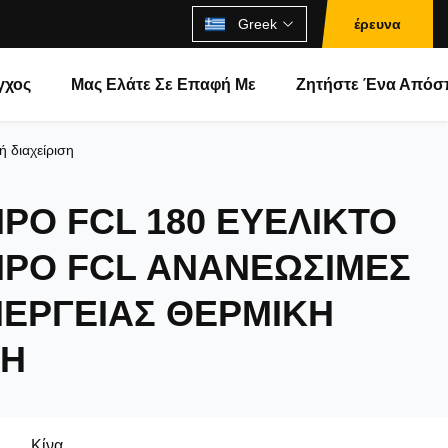
Greek
έρευνα
γχος
Μας Ελάτε Σε Επαφή Με
Ζητήστε Ένα Από
 διαχείριση
ΡΟ FCL 180 ΕΥΈΛΙΚΤΟ
ΗΡΟ FCL ΑΝΑΝΕΏΣΙΜΕΣ
ΝΈΡΓΕΙΑΣ ΘΕΡΜΙΚΉ
ΣΗ
Κίνα