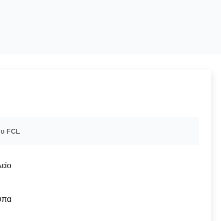
ου FCL
είο
υπα