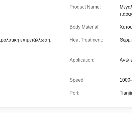
Product Name:
Μεγάλ
παρα
Body Material:
Χυτο
τρολυτική επιμετάλλωση,
Heat Treatment:
Θερμι
Application:
Αντλί
Speed:
1000
Port:
Tianji